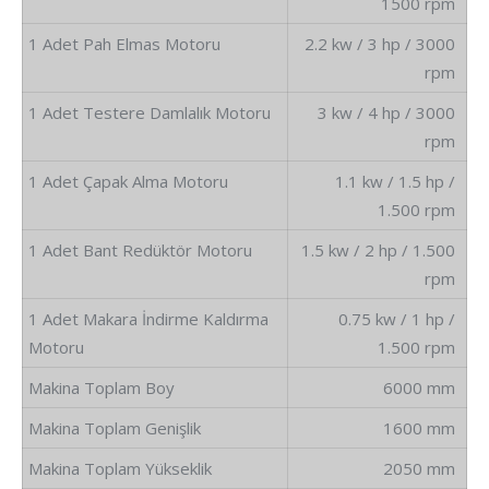
1500 rpm
1 Adet Pah Elmas Motoru
2.2 kw / 3 hp / 3000
rpm
1 Adet Testere Damlalık Motoru
3 kw / 4 hp / 3000
rpm
1 Adet Çapak Alma Motoru
1.1 kw / 1.5 hp /
1.500 rpm
1 Adet Bant Redüktör Motoru
1.5 kw / 2 hp / 1.500
rpm
1 Adet Makara İndirme Kaldırma
0.75 kw / 1 hp /
Motoru
1.500 rpm
Makina Toplam Boy
6000 mm
Makina Toplam Genişlik
1600 mm
Makina Toplam Yükseklik
2050 mm