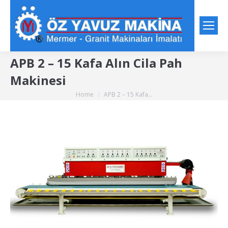
APB 2 – 15 Kafa Alın Cila Pah
Makinesi
Home
APB 2 – 15 Kafa…
You are here: