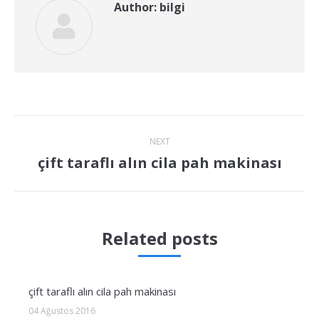
Author:
bilgi
Post
NEXT
navigation
çift taraflı alın cila pah makinası
Next
post:
Related posts
çift taraflı alın cila pah makinası
04 Ağustos 2016